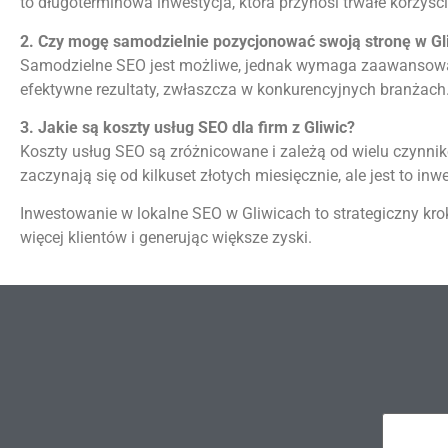
to długoterminowa inwestycja, która przynosi trwałe korzyści
2. Czy mogę samodzielnie pozycjonować swoją stronę w Gl
Samodzielne SEO jest możliwe, jednak wymaga zaawansowan
efektywne rezultaty, zwłaszcza w konkurencyjnych branżach
3. Jakie są koszty usług SEO dla firm z Gliwic?
Koszty usług SEO są zróżnicowane i zależą od wielu czynnik
zaczynają się od kilkuset złotych miesięcznie, ale jest to i
Inwestowanie w lokalne SEO w Gliwicach to strategiczny kro
więcej klientów i generując większe zyski​.