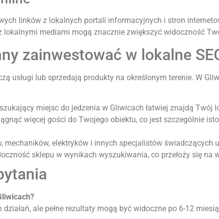
ch linków z lokalnych portali informacyjnych i stron interneto
 z lokalnymi mediami mogą znacznie zwiększyć widoczność Twoj
inny zainwestować w lokalne SE
dczą usługi lub sprzedają produkty na określonym terenie. W Gl
 szukający miejsc do jedzenia w Gliwicach łatwiej znajdą Twój l
gnąć więcej gości do Twojego obiektu, co jest szczególnie isto
ów, mechaników, elektryków i innych specjalistów świadczących us
doczność sklepu w wynikach wyszukiwania, co przełoży się na w
pytania
Gliwicach?
h działań, ale pełne rezultaty mogą być widoczne po 6-12 miesi