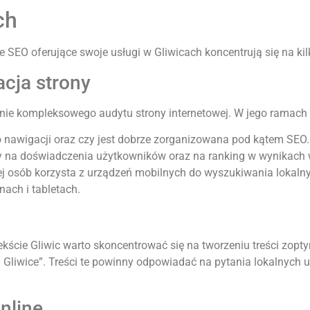
ch
e SEO oferujące swoje usługi w Gliwicach koncentrują się na k
acja strony
enie kompleksowego audytu strony internetowej. W jego ramach
do nawigacji oraz czy jest dobrze zorganizowana pod kątem SEO.
y na doświadczenia użytkowników oraz na ranking w wynikach
cej osób korzysta z urządzeń mobilnych do wyszukiwania lokalny
ach i tabletach.
kście Gliwic warto skoncentrować się na tworzeniu treści zop
SEO Gliwice”. Treści te powinny odpowiadać na pytania lokalnyc
online