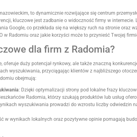
zowieckim, to dynamicznie rozwijające się centrum przemysło
rencji, kluczowe jest zadbanie o widoczność firmy w internecie. 
a Google, co przekłada się na większy ruch na stronie oraz w
 w Radomiu oraz jakie korzyści może to przynieść Twojej firmi
uczowe dla firm z Radomia?
 oferuje duży potencjał rynkowy, ale także znaczną konkurencj
kach wyszukiwania, przyciągając klientów z najbliższego otocz
adomiu obejmują:
ukiwania
: Dzięki optymalizacji strony pod lokalne frazy kluczow
mieszkańców Radomia, którzy szukają produktów lub usług ofero
ynikach wyszukiwania prowadzi do wzrostu liczby odwiedzin na
ść w wynikach lokalnych oraz pozytywne opinie pomagają budow