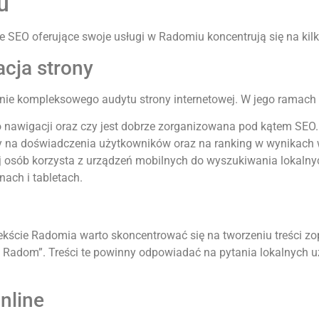
u
e SEO oferujące swoje usługi w Radomiu koncentrują się na ki
acja strony
enie kompleksowego audytu strony internetowej. W jego ramach
do nawigacji oraz czy jest dobrze zorganizowana pod kątem SEO.
y na doświadczenia użytkowników oraz na ranking w wynikach
j osób korzysta z urządzeń mobilnych do wyszukiwania lokalnyc
ach i tabletach.
ekście Radomia warto skoncentrować się na tworzeniu treści z
EO Radom”. Treści te powinny odpowiadać na pytania lokalnych
online