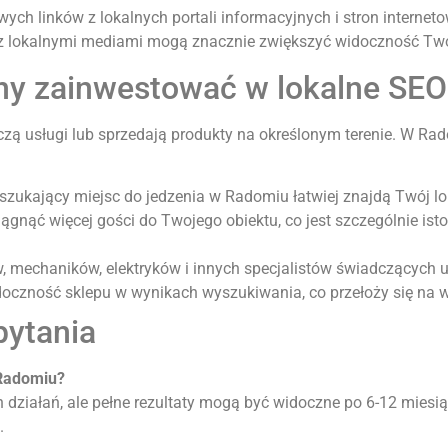
ch linków z lokalnych portali informacyjnych i stron interneto
 z lokalnymi mediami mogą znacznie zwiększyć widoczność Two
ny zainwestować w lokalne SEO
dczą usługi lub sprzedają produkty na określonym terenie. W R
i szukający miejsc do jedzenia w Radomiu łatwiej znajdą Twój lo
gnąć więcej gości do Twojego obiektu, co jest szczególnie ist
ów, mechaników, elektryków i innych specjalistów świadczących 
doczność sklepu w wynikach wyszukiwania, co przełoży się na w
pytania
 Radomiu?
h działań, ale pełne rezultaty mogą być widoczne po 6-12 miesi
.