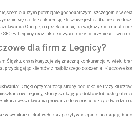
t miejscem o dużym potencjale gospodarczym, szczególnie w se
yróżnić się na tle konkurencji, kluczowe jest zadbanie o widocz
zukiwania Google, co przekłada się na większy ruch na stroni
 SEO w Legnicy oraz jakie korzyści może to przynieść Twojemu
czowe dla firm z Legnicy?
Śląsku, charakteryzuje się znaczną konkurencją w wielu branż
 przyciągając klientów z najbliższego otoczenia. Kluczowe kor
ukiwania
: Dzięki optymalizacji strony pod lokalne frazy kluczow
 mieszkańców Legnicy, którzy szukają produktów lub usług ofero
ynikach wyszukiwania prowadzi do wzrostu liczby odwiedzin na
ść w wynikach lokalnych oraz pozytywne opinie pomagają budow