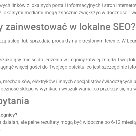
ch linków z lokalnych portali informacyjnych i stron interneto
 z lokalnymi mediami mogą znacznie zwiększyć widoczność Twoj
ny zainwestować w lokalne SEO?
dczą usługi lub sprzedają produkty na określonym terenie. W Le
 szukający miejsc do jedzenia w Legnicy łatwiej znajdą Twój lok
gnąć więcej gości do Twojego obiektu, co jest szczególnie isto
ów, mechaników, elektryków i innych specjalistów świadczących u
doczność sklepu w wynikach wyszukiwania, co przełoży się na w
pytania
Legnicy?
h działań, ale pełne rezultaty mogą być widoczne po 6-12 miesi
.